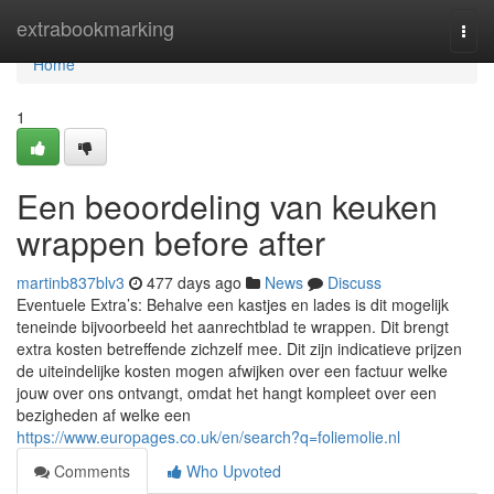
Home
extrabookmarking
Togg
navi
Home
1
Een beoordeling van keuken
wrappen before after
martinb837blv3
477 days ago
News
Discuss
Eventuele Extra’s: Behalve een kastjes en lades is dit mogelijk
teneinde bijvoorbeeld het aanrechtblad te wrappen. Dit brengt
extra kosten betreffende zichzelf mee. Dit zijn indicatieve prijzen
de uiteindelijke kosten mogen afwijken over een factuur welke
jouw over ons ontvangt, omdat het hangt kompleet over een
bezigheden af welke een
https://www.europages.co.uk/en/search?q=foliemolie.nl
Comments
Who Upvoted