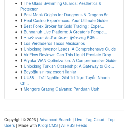
1
The Glass Swimming Guards: Aesthetics &
Protection
1
Best Monk Origins for Dungeons & Dragons 5e
1
Real Casino Experiences: Your Ultimate Guide
1
Best Forex Broker for Gold Trading : Exper...
1
Buhnanuh Live Platform: A Creator's Perspe...
1
ช่างรับเหมาต่อเติม: ค้นหา ผู้ชำนาญ ที่ดีที...
1
Los Verdaderos Tacos Mexicanos
1
Unlocking Investor Leads: A Comprehensive Guide
1
ViriFlow Reviews: Can This Liquid Prostate Drop...
1
Aryaka WAN Optimization: A Comprehensive Guide
1
Unlocking Turkish Citizenship: A Gateway to Glo...
1
Beyoğlu sınırsız escort İlanlar
1
UU88 – Trải Nghiệm Giải Trí Trực Tuyến Nhanh
Ch...
1
Mengerti Grating Galvanis: Panduan Utuh
Copyright © 2026 |
Advanced Search
|
Live
|
Tag Cloud
|
Top
Users
| Made with
Kliqqi CMS
|
All RSS Feeds