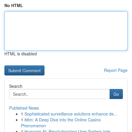
No HTML
HTML is disabled
Report Page
Search
Go
Published News
1
Sophisticated surveillance solutions enhance de...
1
88m: A Deep Dive into the Online Casino
Phenomenon
1
Humanio AI: Revolutionizing User-System Inte...