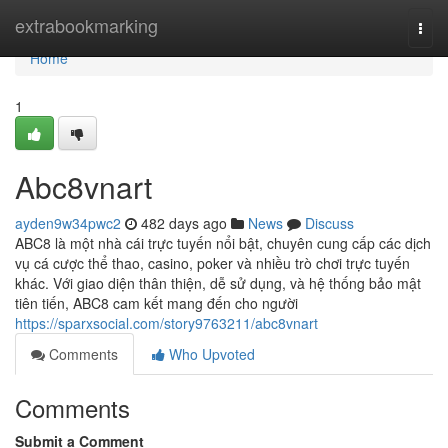
Home
extrabookmarking
Togg
navi
Home
1
Abc8vnart
ayden9w34pwc2
482 days ago
News
Discuss
ABC8 là một nhà cái trực tuyến nổi bật, chuyên cung cấp các dịch
vụ cá cược thể thao, casino, poker và nhiều trò chơi trực tuyến
khác. Với giao diện thân thiện, dễ sử dụng, và hệ thống bảo mật
tiên tiến, ABC8 cam kết mang đến cho người
https://sparxsocial.com/story9763211/abc8vnart
Comments
Who Upvoted
Comments
Submit a Comment