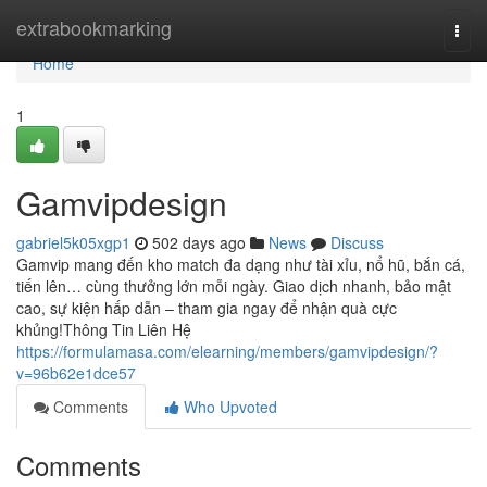
Home
extrabookmarking
Togg
navi
Home
1
Gamvipdesign
gabriel5k05xgp1
502 days ago
News
Discuss
Gamvip mang đến kho match đa dạng như tài xỉu, nổ hũ, bắn cá,
tiến lên… cùng thưởng lớn mỗi ngày. Giao dịch nhanh, bảo mật
cao, sự kiện hấp dẫn – tham gia ngay để nhận quà cực
khủng!Thông Tin Liên Hệ
https://formulamasa.com/elearning/members/gamvipdesign/?
v=96b62e1dce57
Comments
Who Upvoted
Comments