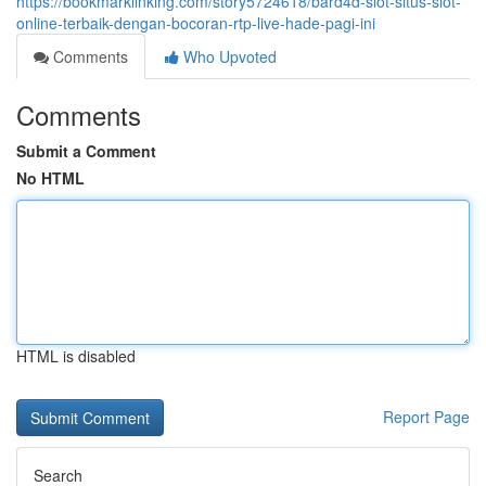
https://bookmarklinking.com/story5724618/bard4d-slot-situs-slot-
online-terbaik-dengan-bocoran-rtp-live-hade-pagi-ini
Comments
Who Upvoted
Comments
Submit a Comment
No HTML
HTML is disabled
Report Page
Search