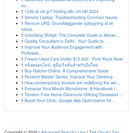
ou...
1
123b là cái gì? Hướng dẫn chi tiết 2024
1
Service Laptop: Troubleshooting Common Issues
1
Renrum URS: Grundlæggende opbygning af et
robus...
1
Unlocking Shilajit: The Complete Guide to Advan...
1
Quality Consultant in Delhi : Your Guide to ...
1
Improve Your Audience Engagement with
Professio...
1
Fresno Used Cars Under $15,000 - Find Yours Now!
1
สล็อตออนไลน์: คู่มือเริ่มต้นสำหรับมือใหม่
1
Buy Halcion Online: A Comprehensive Guide
1
Roctech Master Series: Improve Your Climbing
1
How contemporary tourists are redefining the wo...
1
Enhance Your Mouth Microbiome: A Handbook t...
1
Tension Free Home Cleanouts Utilizing Deceased ...
1
Boost Your Clinic: Google Ads Optimization for ...
Copyright © 2026 |
Advanced Search
|
Live
|
Tag Cloud
|
Top