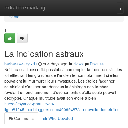
Home
extrabookmarking
Togg
navi
Home
1
La indication astraux
barbaraw472gxd9
504 days ago
News
Discuss
Neith passa l'obscurité possible à contempler la fresque divin, les
toi effleurant les gravures de l'ancien temps notamment si elles
pouvaient lui murmurer leurs mystiques. Les étoiles façonner
semblaient s’animer par-dessous la éclairage des torches,
révélant un enchaînement d’événements qu’elle seule pouvait
décrypter. Chaque multitude avait son étoile à bien
https://voyance-gratuite-en-
ligne81245.theobloggers.com/40099487/la-nouvelle-des-étoiles
Comments
Who Upvoted