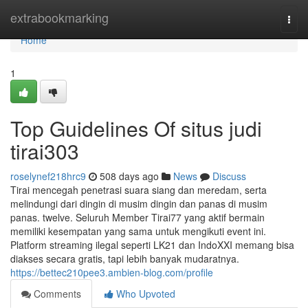
Home
extrabookmarking
Togg
navi
Home
1
Top Guidelines Of situs judi
tirai303
roselynef218hrc9
508 days ago
News
Discuss
Tirai mencegah penetrasi suara siang dan meredam, serta
melindungi dari dingin di musim dingin dan panas di musim
panas. twelve. Seluruh Member Tirai77 yang aktif bermain
memiliki kesempatan yang sama untuk mengikuti event ini.
Platform streaming ilegal seperti LK21 dan IndoXXI memang bisa
diakses secara gratis, tapi lebih banyak mudaratnya.
https://bettec210pee3.ambien-blog.com/profile
Comments
Who Upvoted