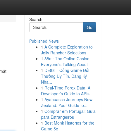
Search
Go
Published News
1
A Complete Exploration to
Jolly Rancher Selections
1
88m: The Online Casino
Everyone's Talking About
1
DE88 – Cổng Game Đổi
 mật
Thưởng Uy Tín, Đăng Ký
Nha...
1
Real-Time Forex Data: A
Developer's Guide to APIs
1
Ayahuasca Journeys New
Zealand: Your Guide to...
1
Comprar em Portugal: Guia
para Estrangeiros
1
Best Monk Histories for the
Game 5e