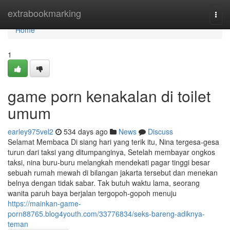
Home
extrabookmarking
Togg
navi
Home
1
game porn kenakalan di toilet
umum
earley975vel2
534 days ago
News
Discuss
Selamat Membaca Di siang hari yang terik itu, Nina tergesa-gesa
turun dari taksi yang ditumpanginya, Setelah membayar ongkos
taksi, nina buru-buru melangkah mendekati pagar tinggi besar
sebuah rumah mewah di bilangan jakarta tersebut dan menekan
belnya dengan tidak sabar. Tak butuh waktu lama, seorang
wanita paruh baya berjalan tergopoh-gopoh menuju
https://mainkan-game-
porn88765.blog4youth.com/33776834/seks-bareng-adiknya-
teman