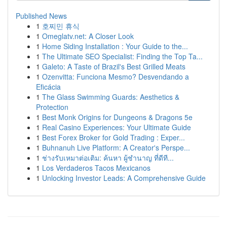
Published News
1
호찌민 휴식
1
Omeglatv.net: A Closer Look
1
Home Siding Installation : Your Guide to the...
1
The Ultimate SEO Specialist: Finding the Top Ta...
1
Galeto: A Taste of Brazil's Best Grilled Meats
1
Ozenvitta: Funciona Mesmo? Desvendando a
Eficácia
1
The Glass Swimming Guards: Aesthetics &
Protection
1
Best Monk Origins for Dungeons & Dragons 5e
1
Real Casino Experiences: Your Ultimate Guide
1
Best Forex Broker for Gold Trading : Exper...
1
Buhnanuh Live Platform: A Creator's Perspe...
1
ช่างรับเหมาต่อเติม: ค้นหา ผู้ชำนาญ ที่ดีที...
1
Los Verdaderos Tacos Mexicanos
1
Unlocking Investor Leads: A Comprehensive Guide