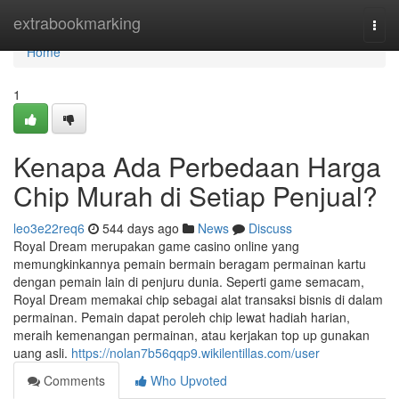
Home
extrabookmarking
Togg
navi
Home
1
Kenapa Ada Perbedaan Harga
Chip Murah di Setiap Penjual?
leo3e22req6
544 days ago
News
Discuss
Royal Dream merupakan game casino online yang
memungkinkannya pemain bermain beragam permainan kartu
dengan pemain lain di penjuru dunia. Seperti game semacam,
Royal Dream memakai chip sebagai alat transaksi bisnis di dalam
permainan. Pemain dapat peroleh chip lewat hadiah harian,
meraih kemenangan permainan, atau kerjakan top up gunakan
uang asli.
https://nolan7b56qqp9.wikilentillas.com/user
Comments
Who Upvoted