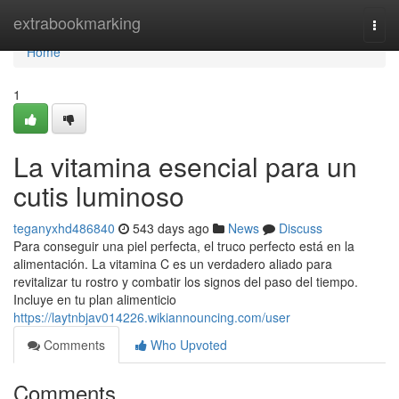
Home
extrabookmarking
Togg
navi
Home
1
La vitamina esencial para un
cutis luminoso
teganyxhd486840
543 days ago
News
Discuss
Para conseguir una piel perfecta, el truco perfecto está en la
alimentación. La vitamina C es un verdadero aliado para
revitalizar tu rostro y combatir los signos del paso del tiempo.
Incluye en tu plan alimenticio
https://laytnbjav014226.wikiannouncing.com/user
Comments
Who Upvoted
Comments