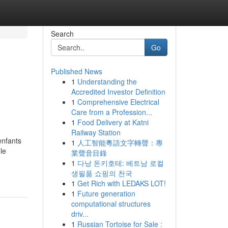
Search
Go
Published News
1
Understanding the
Accredited Investor Definition
1
Comprehensive Electrical
Care from a Profession...
1
Food Delivery at Katni
Railway Station
enfants
1
人工智能粵語文字轉聲：專
le
業聲音目錄
1
다낭 돈키호테: 베트남 로컬
생필품 쇼핑의 천국
1
Get Rich with LEDAKS LOT!
1
Future generation
computational structures
driv...
1
Russian Tortoise for Sale :