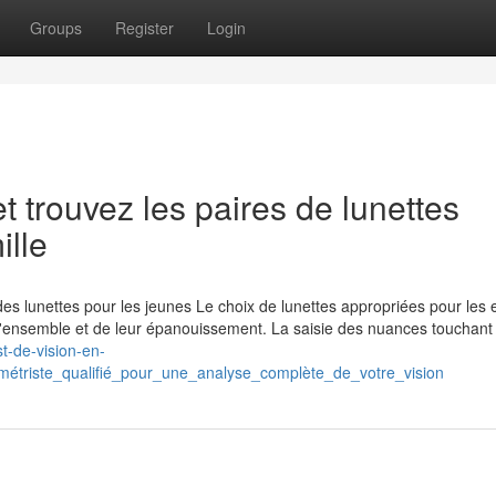
Groups
Register
Login
et trouvez les paires de lunettes
ille
x des lunettes pour les jeunes Le choix de lunettes appropriées pour les 
 d'ensemble et de leur épanouissement. La saisie des nuances touchant 
est-de-vision-en-
étriste_qualifié_pour_une_analyse_complète_de_votre_vision