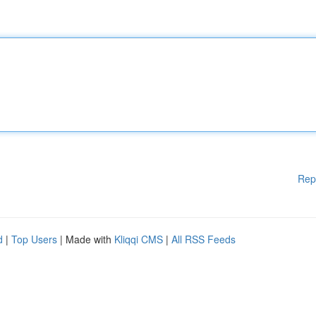
Rep
d
|
Top Users
| Made with
Kliqqi CMS
|
All RSS Feeds