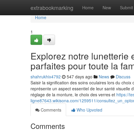
Home
extrabookmarking
Home
New
Submit
Home
1
Explorez notre lunetterie 
parfaites pour toute la fam
shahrukhix4792
547 days ago
News
Discuss
Saisir la signification des soins oculaires lors du choi
représente un aspect essentiel de leur santé visuelle
réglage de la monture, le choix des verres et
https://t
ligne87643.wikisona.com/1259511/consultez_un_optom
Comments
Who Upvoted
Comments