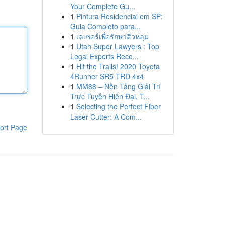
Your Complete Gu...
1
Pintura Residencial em SP:
Guia Completo para...
1
เลเซอร์เพื่อรักษาสิวหลุม
1
Utah Super Lawyers : Top
Legal Experts Reco...
1
Hit the Trails! 2020 Toyota
4Runner SR5 TRD 4x4
1
MM88 – Nền Tảng Giải Trí
Trực Tuyến Hiện Đại, T...
1
Selecting the Perfect Fiber
Laser Cutter: A Com...
ort Page