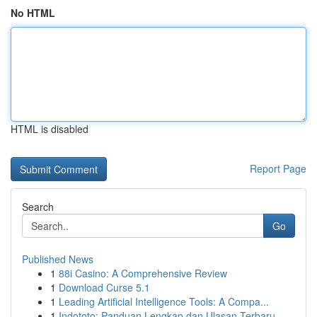
No HTML
HTML is disabled
Report Page
Search
Go
Published News
1
88i Casino: A Comprehensive Review
1
Download Curse 5.1
1
Leading Artificial Intelligence Tools: A Compa...
1
Indototo: Panduan Lengkap dan Ulasan Terbaru