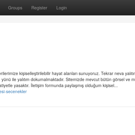
Groups
Register
Login
rimize kişiselleştirilebilir hayat alanları sunuyoruz. Tekrar neva yalıtı
re yünü ile yalıtım dokumalmaktadır. Sitemizde mevcut bütün görsel ve m
 katiyetle yasaktır. İletişim formunda paylaşmış olduğum kişisel...
tesi-secenekler