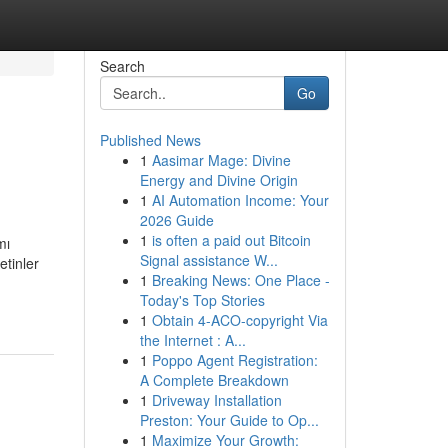
Search
Go
Published News
1
Aasimar Mage: Divine
Energy and Divine Origin
1
AI Automation Income: Your
2026 Guide
1
is often a paid out Bitcoin
mı
Signal assistance W...
etinler
1
Breaking News: One Place -
Today's Top Stories
1
Obtain 4-ACO-copyright Via
the Internet : A...
1
Poppo Agent Registration:
A Complete Breakdown
1
Driveway Installation
Preston: Your Guide to Op...
1
Maximize Your Growth: