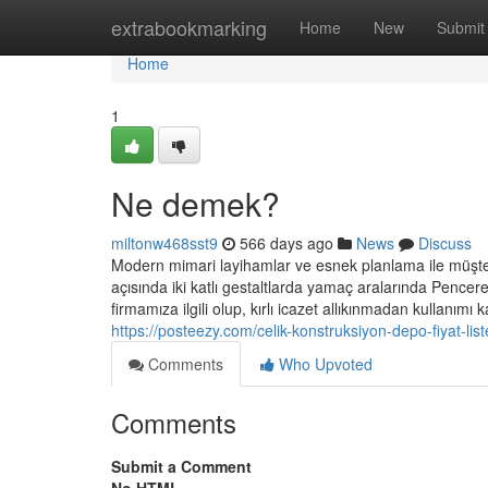
Home
extrabookmarking
Home
New
Submit
Home
1
Ne demek?
miltonw468sst9
566 days ago
News
Discuss
Modern mimari layihamlar ve esnek planlama ile müşterile
açısında iki katlı gestaltlarda yamaç aralarında Pence
firmamıza ilgili olup, kırlı icazet allıkınmadan kullanımı
https://posteezy.com/celik-konstruksiyon-depo-fiyat-lis
Comments
Who Upvoted
Comments
Submit a Comment