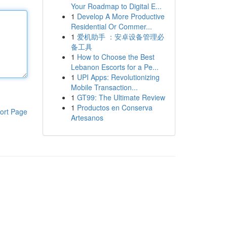
Your Roadmap to Digital E...
1
Develop A More Productive
Residential Or Commer...
1
爱机助手 ：安卓设备管理必
备工具
1
How to Choose the Best
Lebanon Escorts for a Pe...
1
UPI Apps: Revolutionizing
Mobile Transaction...
1
GT99: The Ultimate Review
1
Productos en Conserva
ort Page
Artesanos