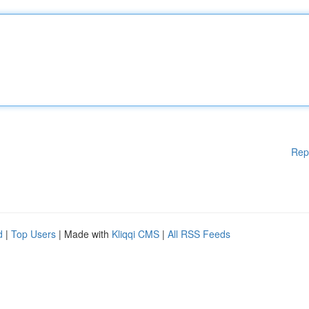
Rep
d
|
Top Users
| Made with
Kliqqi CMS
|
All RSS Feeds