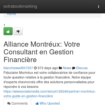
Home
extrabookmarking
Togg
navi
Home
1
Alliance Montréux: Votre
Consultant en Gestion
Financière
blanchewsel507257
573 days ago
News
Discuss
Fiduciaire Montréux est votre collaboratrice de confiance pour
toute question relative à la gestion financière. Notre équipe
d'experts chevronnés offre des solutions personnalisées pour
répondre à vos besoins
https://wisesocialsmedia.com/story4126246/partner-montréux-
votre-guide-en-gestion-financière
Comments
Who Upvoted