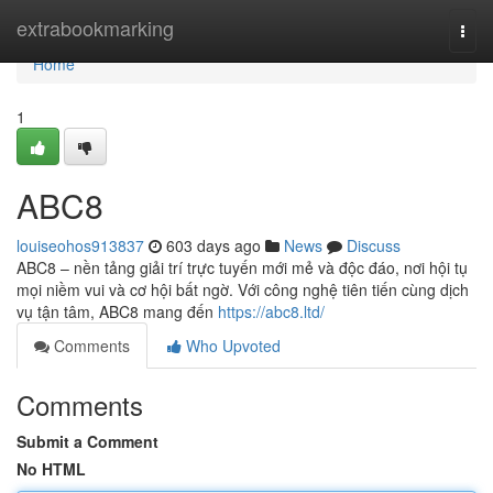
Home
extrabookmarking
Togg
navi
Home
1
ABC8
louiseohos913837
603 days ago
News
Discuss
ABC8 – nền tảng giải trí trực tuyến mới mẻ và độc đáo, nơi hội tụ
mọi niềm vui và cơ hội bất ngờ. Với công nghệ tiên tiến cùng dịch
vụ tận tâm, ABC8 mang đến
https://abc8.ltd/
Comments
Who Upvoted
Comments
Submit a Comment
No HTML