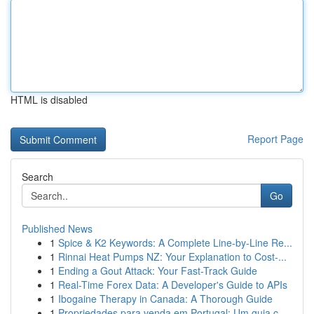
HTML is disabled
Report Page
Search
Go
Published News
1
Spice & K2 Keywords: A Complete Line-by-Line Re...
1
Rinnai Heat Pumps NZ: Your Explanation to Cost-...
1
Ending a Gout Attack: Your Fast-Track Guide
1
Real-Time Forex Data: A Developer's Guide to APIs
1
Ibogaine Therapy in Canada: A Thorough Guide
1
Propriedades para venda em Portugal: Um guia c...