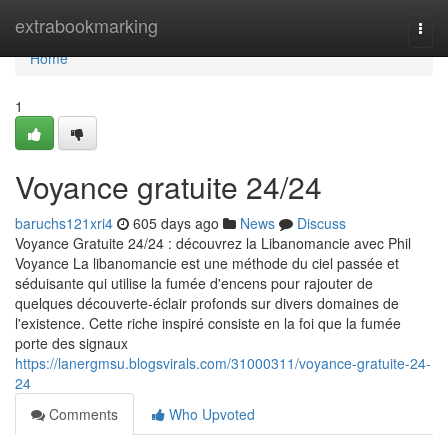
Home
extrabookmarking
Togg
navi
Home
1
Voyance gratuite 24/24
baruchs121xri4
605 days ago
News
Discuss
Voyance Gratuite 24/24 : découvrez la Libanomancie avec Phil
Voyance La libanomancie est une méthode du ciel passée et
séduisante qui utilise la fumée d'encens pour rajouter de
quelques découverte-éclair profonds sur divers domaines de
l'existence. Cette riche inspiré consiste en la foi que la fumée
porte des signaux
https://lanergmsu.blogsvirals.com/31000311/voyance-gratuite-24-
24
Comments
Who Upvoted