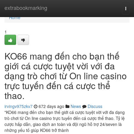
Home
extrabookmarking
Togg
navi
Home
1
KO66 mang đến cho bạn thế
giới cá cược tuyệt vời với đa
dạng trò chơi từ On line casino
trực tuyến đến cá cược thể
thao.
irvingv975zkv7
672 days ago
News
Discuss
"KO66 mang đến cho bạn thế giới cá cược tuyệt vời với đa dạng
trò chơi từ On line casino trực tuyến đến cá cược thể thao. Tỷ lệ
cược hấp dẫn, giao dịch an toàn và đội ngũ hỗ trợ 24/seven là
những yếu tố giúp KO66 trở thành