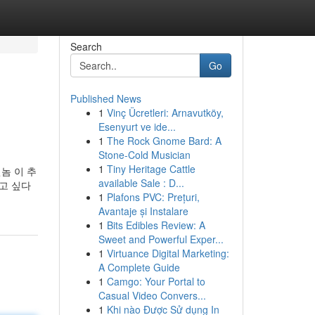
Search
Go
Published News
1
Vinç Ücretleri: Arnavutköy,
Esenyurt ve ide...
1
The Rock Gnome Bard: A
Stone-Cold Musician
1
Tiny Heritage Cattle
놈 이 추
available Sale : D...
고 싶다
1
Plafons PVC: Prețuri,
Avantaje și Instalare
1
Bits Edibles Review: A
Sweet and Powerful Exper...
1
Virtuance Digital Marketing:
A Complete Guide
1
Camgo: Your Portal to
Casual Video Convers...
1
Khi nào Được Sử dụng In