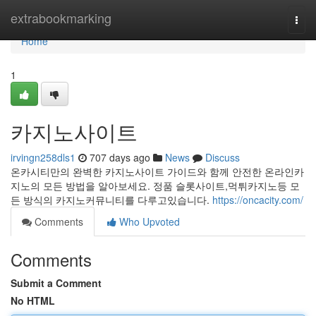
Home
extrabookmarking
Togg
navi
Home
1
카지노사이트
irvingn258dls1
707 days ago
News
Discuss
온카시티만의 완벽한 카지노사이트 가이드와 함께 안전한 온라인카
지노의 모든 방법을 알아보세요. 정품 슬롯사이트,먹튀카지노등 모
든 방식의 카지노커뮤니티를 다루고있습니다.
https://oncacity.com/
Comments
Who Upvoted
Comments
Submit a Comment
No HTML