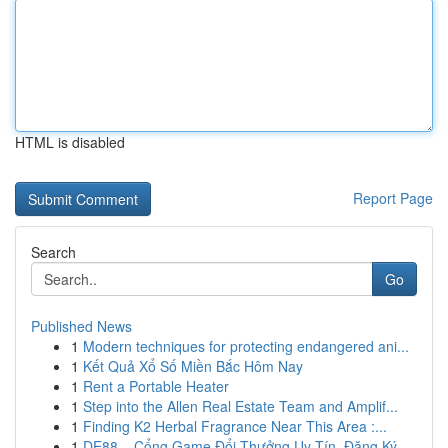
HTML is disabled
Report Page
Search
Go
Published News
1
Modern techniques for protecting endangered ani...
1
Kết Quả Xổ Số Miền Bắc Hôm Nay
1
Rent a Portable Heater
1
Step into the Allen Real Estate Team and Amplif...
1
Finding K2 Herbal Fragrance Near This Area :...
1
DE88 – Cổng Game Đổi Thưởng Uy Tín, Đăng Ký