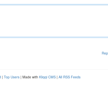
Rep
d
|
Top Users
| Made with
Kliqqi CMS
|
All RSS Feeds