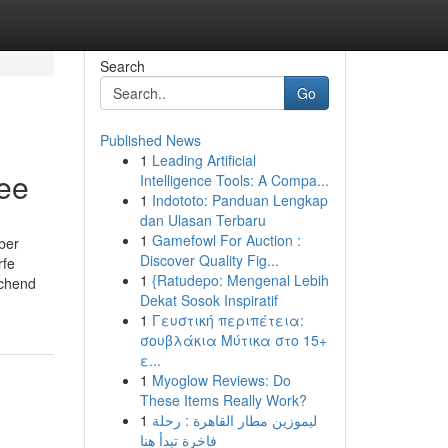
Search
Go
Published News
1
Leading Artificial
ree
Intelligence Tools: A Compa...
1
Indototo: Panduan Lengkap
dan Ulasan Terbaru
1
Gamefowl For Auction :
ber
Discover Quality Fig...
rfe
1
{Ratudepo: Mengenal Lebih
echend
Dekat Sosok Inspiratif
1
Γευστική περιπέτεια:
σουβλάκια Μύτικα στο 15+
ε...
1
Myoglow Reviews: Do
These Items Really Work?
1
ليموزين مطار القاهرة : رحلة
فاخرة تبدأ هنا