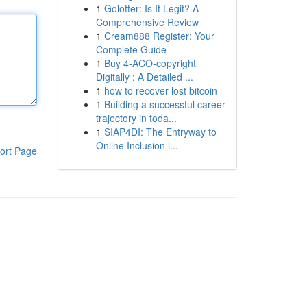
1
Golotter: Is It Legit? A
Comprehensive Review
1
Cream888 Register: Your
Complete Guide
1
Buy 4-ACO-copyright
Digitally : A Detailed ...
1
how to recover lost bitcoin
1
Building a successful career
trajectory in toda...
1
SIAP4DI: The Entryway to
Online Inclusion i...
ort Page