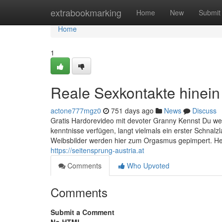
Home
extrabookmarking
Home
New
Submit
Home
1
Reale Sexkontakte hinein 
actone777mgz0
751 days ago
News
Discuss
Gratis Hardorevideo mit devoter Granny Kennst Du wel
kenntnisse verfügen, langt vielmals ein erster Schnal
Weibsbilder werden hier zum Orgasmus gepimpert. He
https://seitensprung-austria.at
Comments
Who Upvoted
Comments
Submit a Comment