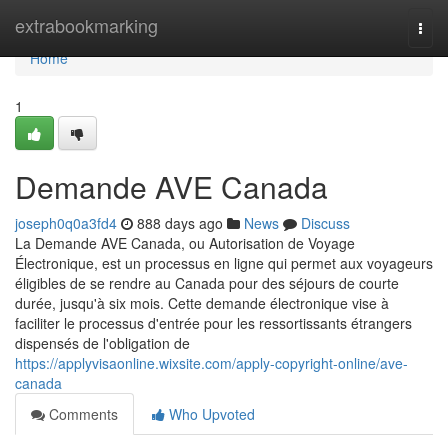
Home
extrabookmarking
Togg
navi
Home
1
Demande AVE Canada
joseph0q0a3fd4
888 days ago
News
Discuss
La Demande AVE Canada, ou Autorisation de Voyage
Électronique, est un processus en ligne qui permet aux voyageurs
éligibles de se rendre au Canada pour des séjours de courte
durée, jusqu'à six mois. Cette demande électronique vise à
faciliter le processus d'entrée pour les ressortissants étrangers
dispensés de l'obligation de
https://applyvisaonline.wixsite.com/apply-copyright-online/ave-
canada
Comments
Who Upvoted