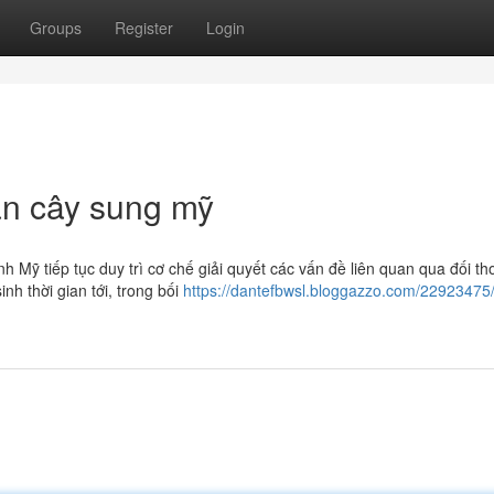
Groups
Register
Login
bán cây sung mỹ
Mỹ tiếp tục duy trì cơ chế giải quyết các vấn đề liên quan qua đối tho
nh thời gian tới, trong bối
https://dantefbwsl.bloggazzo.com/22923475