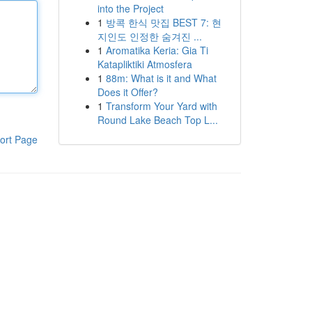
into the Project
1
방콕 한식 맛집 BEST 7: 현
지인도 인정한 숨겨진 ...
1
Aromatika Keria: Gia Ti
Katapliktiki Atmosfera
1
88m: What is it and What
Does it Offer?
1
Transform Your Yard with
Round Lake Beach Top L...
ort Page