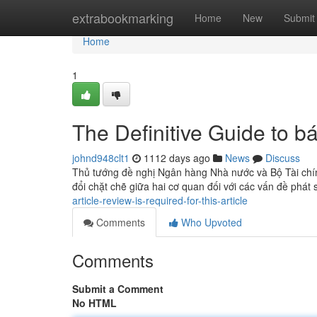
Home
extrabookmarking
Home
New
Submit
Home
1
The Definitive Guide to 
johnd948clt1
1112 days ago
News
Discuss
Thủ tướng đề nghị Ngân hàng Nhà nước và Bộ Tài chính 
đổi chặt chẽ giữa hai cơ quan đối với các vấn đề phát si
article-review-is-required-for-this-article
Comments
Who Upvoted
Comments
Submit a Comment
No HTML