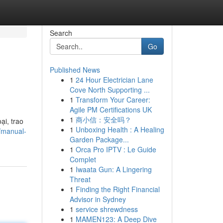
Search
Go
Published News
1
24 Hour Electrician Lane
Cove North Supporting ...
1
Transform Your Career:
Agile PM Certifications UK
1
商小信：安全吗？
ại, trao
1
Unboxing Health : A Healing
/manual-
Garden Package...
1
Orca Pro IPTV : Le Guide
Complet
1
Iwaata Gun: A Lingering
Threat
1
Finding the Right Financial
Advisor in Sydney
1
service shrewdness
1
MAMEN123: A Deep Dive