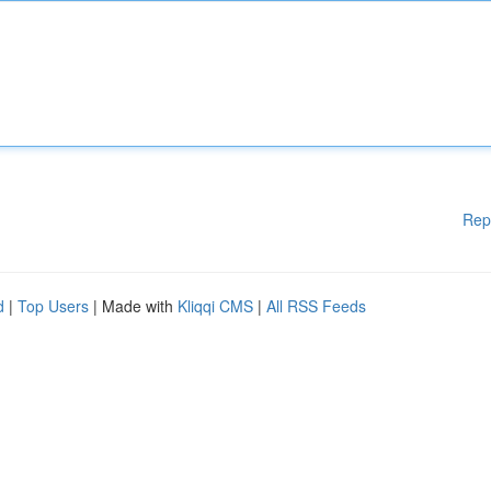
Rep
d
|
Top Users
| Made with
Kliqqi CMS
|
All RSS Feeds