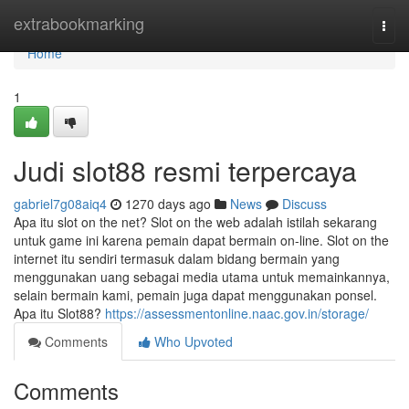
Home
extrabookmarking
Togg
navi
Home
1
Judi slot88 resmi terpercaya
gabriel7g08aiq4
1270 days ago
News
Discuss
Apa itu slot on the net? Slot on the web adalah istilah sekarang
untuk game ini karena pemain dapat bermain on-line. Slot on the
internet itu sendiri termasuk dalam bidang bermain yang
menggunakan uang sebagai media utama untuk memainkannya,
selain bermain kami, pemain juga dapat menggunakan ponsel.
Apa itu Slot88?
https://assessmentonline.naac.gov.in/storage/
Comments
Who Upvoted
Comments